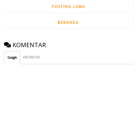
POSTING LAMA
BERANDA
KOMENTAR
FACEBOOK
Google