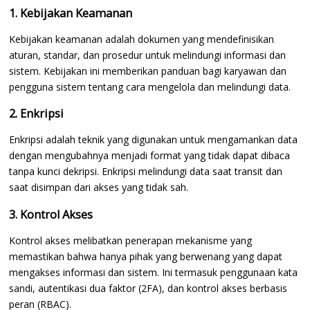
1. Kebijakan Keamanan
Kebijakan keamanan adalah dokumen yang mendefinisikan
aturan, standar, dan prosedur untuk melindungi informasi dan
sistem. Kebijakan ini memberikan panduan bagi karyawan dan
pengguna sistem tentang cara mengelola dan melindungi data.
2. Enkripsi
Enkripsi adalah teknik yang digunakan untuk mengamankan data
dengan mengubahnya menjadi format yang tidak dapat dibaca
tanpa kunci dekripsi. Enkripsi melindungi data saat transit dan
saat disimpan dari akses yang tidak sah.
3. Kontrol Akses
Kontrol akses melibatkan penerapan mekanisme yang
memastikan bahwa hanya pihak yang berwenang yang dapat
mengakses informasi dan sistem. Ini termasuk penggunaan kata
sandi, autentikasi dua faktor (2FA), dan kontrol akses berbasis
peran (RBAC).