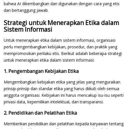
bahwa AI dikembangkan dan digunakan dengan cara yang etis
dan bertanggung jawab.
Strategi untuk Menerapkan Etika dalam
Sistem Informasi
Untuk menerapkan etika dalam sistem informasi, organisasi
perlu mengembangkan kebijakan, prosedur, dan praktik yang
mempromosikan perilaku etis. Berikut adalah beberapa strategi
untuk menerapkan etika dalam sistem informasi:
1. Pengembangan Kebijakan Etika
Mengembangkan kebijakan etika yang jelas yang menguraikan
prinsip-prinsip dan standar etika yang harus diikuti oleh semua
anggota organisasi. Kebijakan ini harus mencakup isu-isu seperti
privasi data, kepemilikan intelektual, dan transparansi.
2. Pendidikan dan Pelatihan Etika
Memberikan pendidikan dan pelatihan kepada karyawan tentang