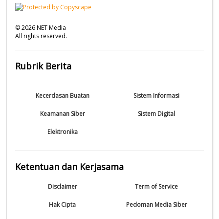
©
2026
NET Media
All rights reserved.
Rubrik Berita
Kecerdasan Buatan
Sistem Informasi
Keamanan Siber
Sistem Digital
Elektronika
Ketentuan dan Kerjasama
Disclaimer
Term of Service
Hak Cipta
Pedoman Media Siber