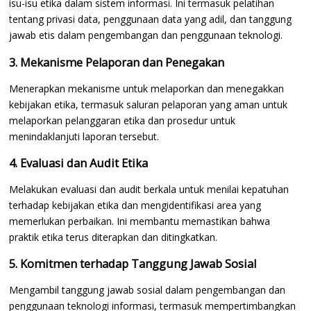
isu-isu etika dalam sistem informasi. Ini termasuk pelatihan
tentang privasi data, penggunaan data yang adil, dan tanggung
jawab etis dalam pengembangan dan penggunaan teknologi.
3. Mekanisme Pelaporan dan Penegakan
Menerapkan mekanisme untuk melaporkan dan menegakkan
kebijakan etika, termasuk saluran pelaporan yang aman untuk
melaporkan pelanggaran etika dan prosedur untuk
menindaklanjuti laporan tersebut.
4. Evaluasi dan Audit Etika
Melakukan evaluasi dan audit berkala untuk menilai kepatuhan
terhadap kebijakan etika dan mengidentifikasi area yang
memerlukan perbaikan. Ini membantu memastikan bahwa
praktik etika terus diterapkan dan ditingkatkan.
5. Komitmen terhadap Tanggung Jawab Sosial
Mengambil tanggung jawab sosial dalam pengembangan dan
penggunaan teknologi informasi, termasuk mempertimbangkan