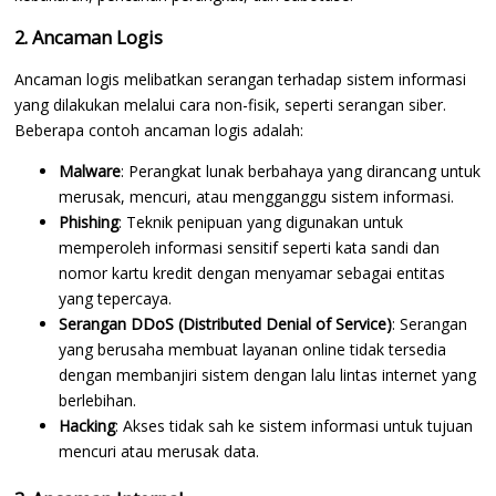
2. Ancaman Logis
Ancaman logis melibatkan serangan terhadap sistem informasi
yang dilakukan melalui cara non-fisik, seperti serangan siber.
Beberapa contoh ancaman logis adalah:
Malware
: Perangkat lunak berbahaya yang dirancang untuk
merusak, mencuri, atau mengganggu sistem informasi.
Phishing
: Teknik penipuan yang digunakan untuk
memperoleh informasi sensitif seperti kata sandi dan
nomor kartu kredit dengan menyamar sebagai entitas
yang tepercaya.
Serangan DDoS (Distributed Denial of Service)
: Serangan
yang berusaha membuat layanan online tidak tersedia
dengan membanjiri sistem dengan lalu lintas internet yang
berlebihan.
Hacking
: Akses tidak sah ke sistem informasi untuk tujuan
mencuri atau merusak data.