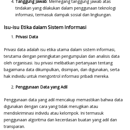
Tanggung Jawab
: Memegang tanggung jawab atas
tindakan yang dilakukan dalam penggunaan teknologi
informasi, termasuk dampak sosial dan lingkungan.
Isu-isu Etika dalam Sistem Informasi
Privasi Data
Privasi data adalah isu etika utama dalam sistem informasi,
terutama dengan peningkatan pengumpulan dan analisis data
oleh organisasi. Isu privasi melibatkan pertanyaan tentang
bagaimana data dikumpulkan, disimpan, dan digunakan, serta
hak individu untuk mengontrol informasi pribadi mereka.
Penggunaan Data yang Adil
Penggunaan data yang adil mencakup memastikan bahwa data
digunakan dengan cara yang tidak merugikan atau
mendiskriminasi individu atau kelompok. Ini termasuk
penggunaan algoritma dan kecerdasan buatan yang adil dan
transparan.