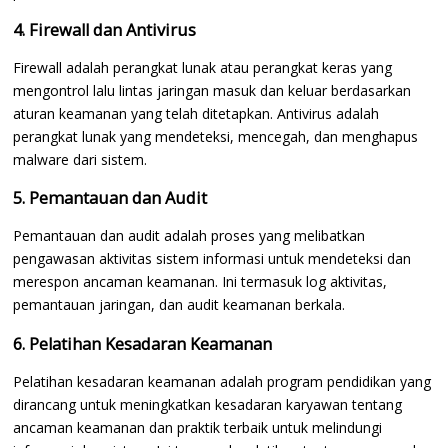
4. Firewall dan Antivirus
Firewall adalah perangkat lunak atau perangkat keras yang
mengontrol lalu lintas jaringan masuk dan keluar berdasarkan
aturan keamanan yang telah ditetapkan. Antivirus adalah
perangkat lunak yang mendeteksi, mencegah, dan menghapus
malware dari sistem.
5. Pemantauan dan Audit
Pemantauan dan audit adalah proses yang melibatkan
pengawasan aktivitas sistem informasi untuk mendeteksi dan
merespon ancaman keamanan. Ini termasuk log aktivitas,
pemantauan jaringan, dan audit keamanan berkala.
6. Pelatihan Kesadaran Keamanan
Pelatihan kesadaran keamanan adalah program pendidikan yang
dirancang untuk meningkatkan kesadaran karyawan tentang
ancaman keamanan dan praktik terbaik untuk melindungi