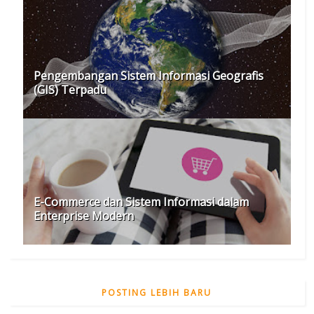
Pengembangan Sistem Informasi Geografis
(GIS) Terpadu
E-Commerce dan Sistem Informasi dalam
Enterprise Modern
POSTING LEBIH BARU