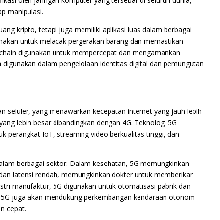
ifikasi oleh jaringan komputer yang tersebar di seluruh dunia,
p manipulasi.
ng kripto, tetapi juga memiliki aplikasi luas dalam berbagai
igunakan untuk melacak pergerakan barang dan memastikan
ockchain digunakan untuk mempercepat dan mengamankan
juga digunakan dalam pengelolaan identitas digital dan pemungutan
gan seluler, yang menawarkan kecepatan internet yang jauh lebih
s yang lebih besar dibandingkan dengan 4G. Teknologi 5G
k perangkat IoT, streaming video berkualitas tinggi, dan
lam berbagai sektor. Dalam kesehatan, 5G memungkinkan
gi dan latensi rendah, memungkinkan dokter untuk memberikan
ustri manufaktur, 5G digunakan untuk otomatisasi pabrik dan
 itu, 5G juga akan mendukung perkembangan kendaraan otonom
n cepat.