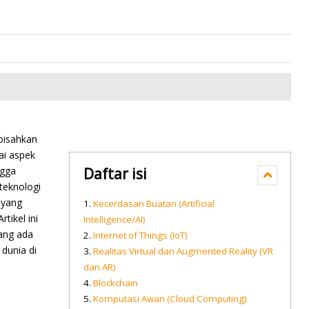
rpisahkan
ai aspek
ngga
Daftar isi
teknologi
 yang
Kecerdasan Buatan (Artificial
ikel ini
Intelligence/AI)
ang ada
Internet of Things (IoT)
dunia di
Realitas Virtual dan Augmented Reality (VR
dan AR)
Blockchain
Komputasi Awan (Cloud Computing)