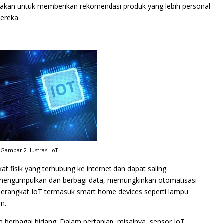
igunakan untuk memberikan rekomendasi produk yang lebih personal
ereka.
Gambar 2.Ilustrasi IoT
kat fisik yang terhubung ke internet dan dapat saling
t mengumpulkan dan berbagi data, memungkinkan otomatisasi
h perangkat IoT termasuk smart home devices seperti lampu
n.
 berbagai bidang. Dalam pertanian, misalnya, sensor IoT