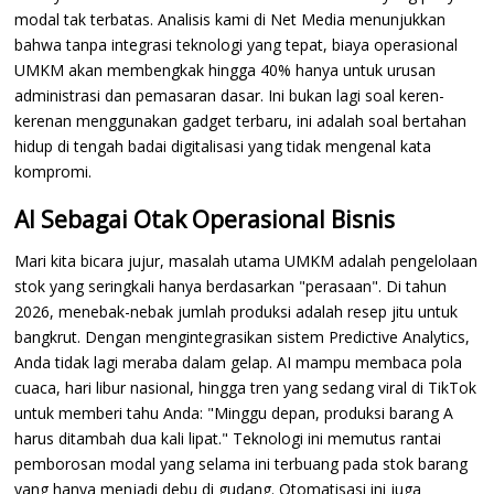
modal tak terbatas. Analisis kami di Net Media menunjukkan
bahwa tanpa integrasi teknologi yang tepat, biaya operasional
UMKM akan membengkak hingga 40% hanya untuk urusan
administrasi dan pemasaran dasar. Ini bukan lagi soal keren-
kerenan menggunakan gadget terbaru, ini adalah soal bertahan
hidup di tengah badai digitalisasi yang tidak mengenal kata
kompromi.
AI Sebagai Otak Operasional Bisnis
Mari kita bicara jujur, masalah utama UMKM adalah pengelolaan
stok yang seringkali hanya berdasarkan "perasaan". Di tahun
2026, menebak-nebak jumlah produksi adalah resep jitu untuk
bangkrut. Dengan mengintegrasikan sistem Predictive Analytics,
Anda tidak lagi meraba dalam gelap. AI mampu membaca pola
cuaca, hari libur nasional, hingga tren yang sedang viral di TikTok
untuk memberi tahu Anda: "Minggu depan, produksi barang A
harus ditambah dua kali lipat." Teknologi ini memutus rantai
pemborosan modal yang selama ini terbuang pada stok barang
yang hanya menjadi debu di gudang. Otomatisasi ini juga