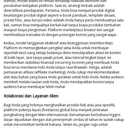
Namun, model bisnis ini rentan terhadap fluktuasi ekonomi dan
perubahan kebijakan platform. Saat ini, strategi terbaik adalah
diversifikasi pendapatan. Pertama, Anda bisa menjual produk digital.
Keuntungan produk digital seperti e-book panduan, template desain,
preset foto, atau kursus video adalah Anda hanya perlu membuatnya satu
kali, namun bisa menjualnya berkali-kali tanpa biaya produksi tambahan
maupun biaya pengiriman. Platform marketplace kreator kini sangat
memfasilitasi transaksi ini dengan potongan komisi yang sangat wajar.
Kedua, model langganan eksklusif atau keanggotaan (membership).
Platform ini memungkinkan pengikut setia Anda untuk membayar
sejumlah kecil uang setiap bulannya demi mendapatkan akses ke konten
di balik layar, sesi tanya jawab privat, atau tutorial tingkat lanjut. Ini
memberikan stabilitas finansial (recurring income) yang membuat Anda
bisa terus mendanai hobi Anda tanpa rasa khawatir. Ketiga, adalah
pemasaran afiliasi (affiliate marketing). Anda cukup merekomendasikan
alat atau bahan yang biasa Anda gunakan untuk hobi Anda. Ketika audiens
membeli melalui tautan unik Anda, Anda mendapatkan komisi tanpa
audiens harus membayar lebih mahal.
Kolaborasi dan Layanan Klien
Bagi Anda yang hobinya menghasilkan produk fisik atau jasa spesifik,
platform pekerja lepas (freelance) global bisa menjadi jembatan
penghubung dengan klien internasional. Kemampuan berbahasa Inggris
dasar dipadukan dengan alat penerjemah cerdas di tahun ini sudah cukup
untuk meruntuhkan tembok bahasa. Selain itu, jangan ragu untuk